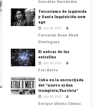
González Hernández
Terrorismo de izquierda
y Santa Inquisición new
age
julio 28, 2026
Fernando Buen Abad
Domínguez
El azúcar de las
estrellas
julio 28, 2026
Frei Betto
Cuba en la encrucijada
del “nuevo orden
trumpista/fascista”
julio 28, 2026
Enrique Ubieta Gómez.