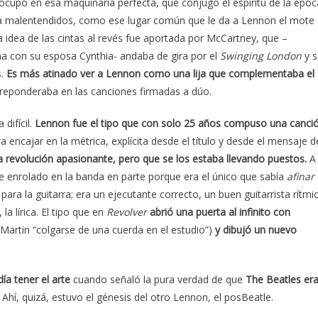
 ocupó en esa maquinaria perfecta, que conjugó el espíritu de la époc
én a malentendidos, como ese lugar común que le da a Lennon el mote
a idea de las cintas al revés fue aportada por McCartney, que –
a con su esposa Cynthia- andaba de gira por el
Swinging London
y s
s.
Es más atinado ver a Lennon como una lija que complementaba el
preponderaba en las canciones firmadas a dúo.
difícil.
Lennon fue el tipo que con solo 25 años compuso una canci
encajar en la métrica, explícita desde el título y desde el mensaje d
revolución apasionante, pero que se los estaba llevando puestos.
A
e enrolado en la banda en parte porque era el único que sabía
afinar
a la guitarra; era un ejecutante correcto, un buen guitarrista rítmi
la lírica. El tipo que en
Revolver
abrió una puerta al infinito con
Martin “colgarse de una cuerda en el estudio”)
y dibujó un nuevo
ía tener el arte
cuando señaló la pura verdad de que
The Beatles er
hí, quizá, estuvo el génesis del otro Lennon, el posBeatle.