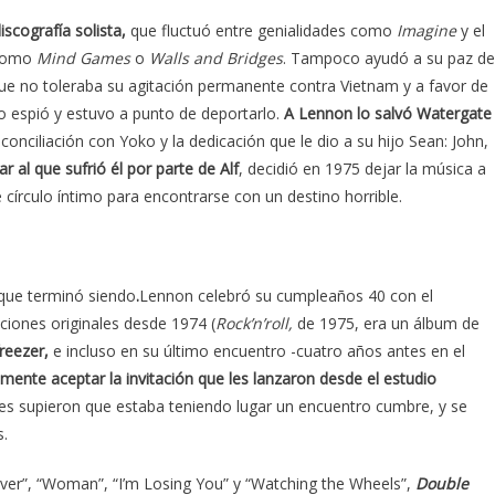
scografía solista,
que fluctuó entre genialidades como
Imagine
y el
 como
Mind Games
o
Walls and Bridges
. Tampoco ayudó a su paz de
e no toleraba su agitación permanente contra Vietnam y a favor de
lo espió y estuvo a punto de deportarlo.
A Lennon lo salvó Watergate
conciliación con Yoko y la dedicación que le dio a su hijo Sean: John,
r al que sufrió él por parte de Alf
, decidió en 1975 dejar la música a
e círculo íntimo para encontrarse con un destino horrible.
que terminó siendo
.
Lennon celebró su cumpleaños 40 con el
ciones originales desde 1974 (
Rock’n’roll,
de 1975, era un álbum de
reezer,
e incluso en su último encuentro -cuatro años antes en el
mente aceptar la invitación que les lanzaron desde el estudio
s supieron que estaba teniendo lugar un encuentro cumbre, y se
s.
Over”, “Woman”, “I’m Losing You” y “Watching the Wheels”,
Double