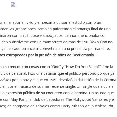
ar la labor en vivo y empezar a utilizar el estudio como un
lasman las grabaciones, también
patentaron el amargo final de una
minaron comunicándose vía abogados. Lennon mencionaba con
in debió disolverse con un mamotreto de más de 150.
Yoko Ono no
l ya delicado balance al convertirla en una presencia permanente,
as estropeadas por la presión de años de Beatlemanía.
ico su rencor
con cosas como “God” y “How Do You Sleep?”.
Con la
 vida personal, hizo una catarsis que el público perdonó porque ya
ed-ins
por la paz y el que en 1969
devolvió la distinción de la Corona
én por el fracaso de su más reciente single. Un single que aludía al
e la expresión pública de su coqueteo con la heroína.
Un asunto que
e con May Pang, el club de bebedores The Hollywood Vampires y el
es) en compañía de salvajes como Harry Nilsson y el pistolero Phil