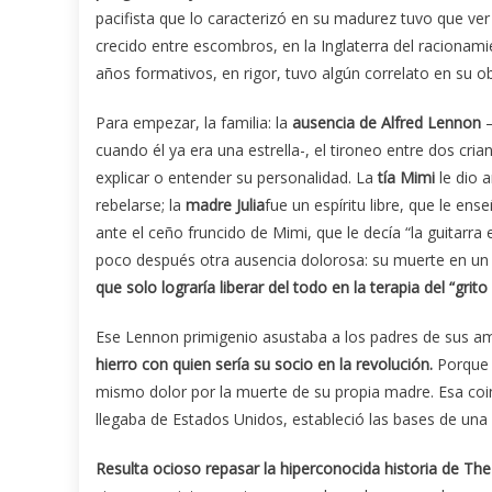
pacifista que lo caracterizó en su madurez tuvo que ve
crecido entre escombros, en la Inglaterra del racionam
años formativos, en rigor, tuvo algún correlato en su ob
Para empezar, la familia: la
ausencia de Alfred Lennon
–
cuando él ya era una estrella-, el tironeo entre dos c
explicar o entender su personalidad. La
tía Mimi
le dio 
rebelarse; la
madre Julia
fue un espíritu libre, que le en
ante el ceño fruncido de Mimi, que le decía “la guitarra 
poco después otra ausencia dolorosa: su muerte en un i
que solo lograría liberar del todo en la terapia del “gr
Ese Lennon primigenio asustaba a los padres de sus a
hierro con quien sería su socio en la revolución.
Porque 
mismo dolor por la muerte de su propia madre. Esa co
llegaba de Estados Unidos, estableció las bases de una s
Resulta ocioso repasar la hiperconocida historia de The