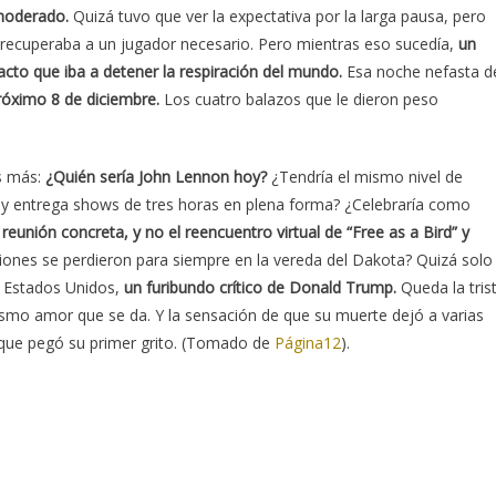
moderado.
Quizá tuvo que ver la expectativa por la larga pausa, pero
recuperaba a un jugador necesario. Pero mientras eso sucedía,
un
to que iba a detener la respiración del mundo.
Esa noche nefasta d
róximo 8 de diciembre.
Los cuatro balazos que le dieron peso
as más:
¿Quién sería John Lennon hoy?
¿Tendría el mismo nivel de
ra y entrega shows de tres horas en plena forma? ¿Celebraría como
reunión concreta, y no el reencuentro virtual de “Free as a Bird” y
ones se perdieron para siempre en la vereda del Dakota? Quizá solo
e Estados Unidos,
un furibundo crítico de Donald Trump.
Queda la tris
ismo amor que se da. Y la sensación de que su muerte dejó a varias
que pegó su primer grito. (Tomado de
Página12
).