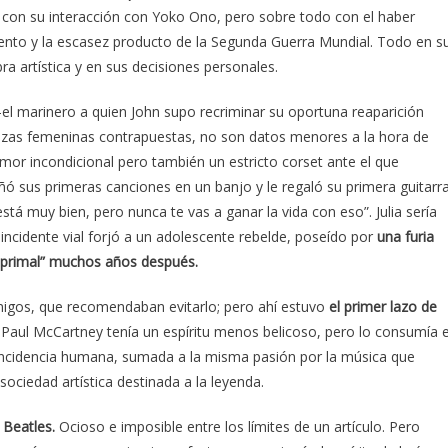
r con su interacción con Yoko Ono, pero sobre todo con el haber
iento y la escasez producto de la Segunda Guerra Mundial. Todo en s
ra artística y en sus decisiones personales.
el marinero a quien John supo recriminar su oportuna reaparición
rianzas femeninas contrapuestas, no son datos menores a la hora de
amor incondicional pero también un estricto corset ante el que
señó sus primeras canciones en un banjo y le regaló su primera guitarr
está muy bien, pero nunca te vas a ganar la vida con eso”. Julia sería
ncidente vial forjó a un adolescente rebelde, poseído por
una furia
ito primal” muchos años después.
migos, que recomendaban evitarlo; pero ahí estuvo
el primer lazo de
Paul McCartney tenía un espíritu menos belicoso, pero lo consumía e
incidencia humana, sumada a la misma pasión por la música que
ociedad artística destinada a la leyenda.
 Beatles.
Ocioso e imposible entre los límites de un artículo. Pero