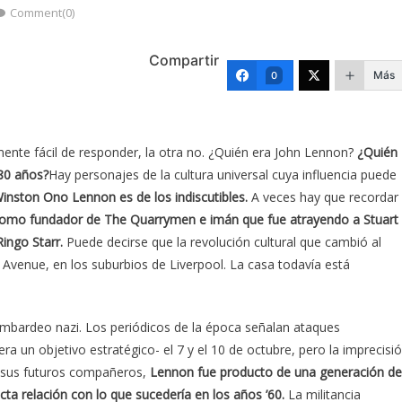
Comment(0)
Compartir
Más
0
mente fácil de responder, la otra no. ¿Quién era John Lennon?
¿Quién
 80 años?
Hay personajes de la cultura universal cuya influencia puede
inston Ono Lennon es de los indiscutibles.
A veces hay que recordar
 como fundador de The Quarrymen e imán que fue atrayendo a Stuart
Ringo Starr.
Puede decirse que la revolución cultural que cambió al
 Avenue, en los suburbios de Liverpool. La casa todavía está
ombardeo nazi. Los periódicos de la época señalan ataques
a un objetivo estratégico- el 7 y el 10 de octubre, pero la imprecisi
o sus futuros compañeros,
Lennon fue producto de una generación de
ta relación con lo que sucedería en los años ’60.
La militancia