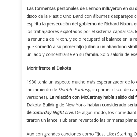
Las tormentas personales de Lennon influyeron en su di
disco de la Plastic Ono Band con álbumes desparejos
espíritu
la persecución del gobierno de Richard Nixon,
qu
los trabajadores explotados por el sistema capitalista, 
la renuncia de Nixon, y solo recuperó el balance en la re
que
sometió a su primer hijo Julian a un abandono simila
un lado y concentrarse en su familia. Solo saldría de es
Morir frente al Dakota
1980 tenía un aspecto mucho más esperanzador de lo 
lanzamiento de
Double Fantasy,
su primer disco de can
versiones).
La relación con McCartney había salido del f
Dakota Building de New York-
habían considerado seria
de
Saturday Night Live
.
De algún modo, los comediante
tiraron un lance. Hubieran reventado las primeras plana
Aun con grandes canciones como “(Just Like) Starting 