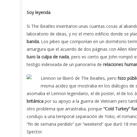
Soy leyenda
Si The Beatles inventaron unas cuantas cosas al abandon
laboratorio de ideas, y no el mero edificio donde se p
banda.
Los pibes que componían en un dormitorio ter
amargura que el acuerdo de dos páginas con Allen Kle
tuvo la culpa de nada
, pero es cierto que John rompió e
testigo indeseada de un panorama de
relaciones human
Lennon se liberó de The Beatles, pero
hizo públ
misma acidez que mostraba en los diálogos de su
asomaba el Lennon legendario, el de poster, el de los
b
británica
por su apoyo a la guerra de Vietnam pero tambi
otro problema que arrastraba, porque
“Cold Turkey” fu
condujo a una temporal separación de Yoko, el romanc
“fin de semana perdido” (un “weekend” que duró 18 mes
Spector.