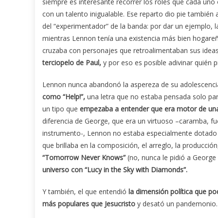
siempre es interesante recorrer los roles que cada uno
con un talento inigualable. Ese reparto dio pie tambi
del “experimentador” de la banda: por dar un ejemplo, l
mientras Lennon tenía una existencia más bien hogareñ
cruzaba con personajes que retroalimentaban sus idea
terciopelo de Paul,
y por eso es posible adivinar quién 
Lennon nunca abandonó la aspereza de su adolescencia 
como “Help!”,
una letra que no estaba pensada solo para 
un tipo que
empezaba a entender que era motor de una 
diferencia de George, que era un virtuoso –caramba, fu
instrumento-, Lennon no estaba especialmente dotado par
que brillaba en la composición, el arreglo, la producción, 
“Tomorrow Never Knows”
(no, nunca le pidió a George 
universo con “Lucy in the Sky with Diamonds”.
Y también, el que entendió
la dimensión política que pod
más populares que Jesucristo
y desató un pandemonio. A