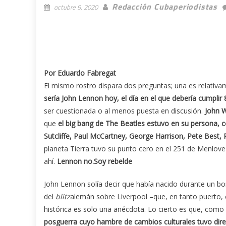
Redacción Cubaperiodistas
octubre 9, 2020
Por Eduardo Fabregat
El mismo rostro dispara dos preguntas; una es relativa
sería John Lennon hoy, el día en el que debería cumplir
ser cuestionada o al menos puesta en discusión.
John W
que
el big bang de The Beatles estuvo en su persona,
Sutcliffe, Paul McCartney, George Harrison, Pete Best, 
planeta Tierra tuvo su punto cero en el 251 de Menlove
ahí.
Lennon no.
Soy rebelde
John Lennon solía decir que había nacido durante un b
del
blitz
alemán sobre Liverpool –que, en tanto puerto, er
histórica es solo una anécdota. Lo cierto es que, com
posguerra cuyo hambre de cambios culturales tuvo direc