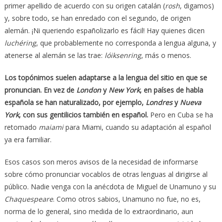
primer apellido de acuerdo con su origen catalán (
rosh
, digamos)
y, sobre todo, se han enredado con el segundo, de origen
alemán. ¡Ni queriendo españolizarlo es fácil! Hay quienes dicen
luchéring
, que probablemente no corresponda a lengua alguna, y
atenerse al alemán se las trae:
lóiksenring
, más o menos.
Los topónimos suelen adaptarse a la lengua del sitio en que se
pronuncian. En vez de
London
y
New York
, en países de habla
española se han naturalizado, por ejemplo,
Londres
y
Nueva
York
, con sus gentilicios también en español.
Pero en Cuba se ha
retomado
maiami
para Miami, cuando su adaptación al español
ya era familiar.
Esos casos son meros avisos de la necesidad de informarse
sobre cómo pronunciar vocablos de otras lenguas al dirigirse al
público. Nadie venga con la anécdota de Miguel de Unamuno y su
Chaquespeare
. Como otros sabios, Unamuno no fue, no es,
norma de lo general, sino medida de lo extraordinario, aun