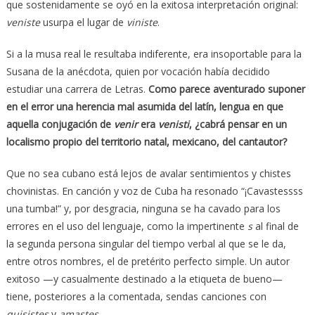
que sostenidamente se oyó en la exitosa interpretación original:
veniste
usurpa el lugar de
viniste
.
Si a la musa real le resultaba indiferente, era insoportable para la
Susana de la anécdota, quien por vocación había decidido
estudiar una carrera de Letras.
Como parece aventurado suponer
en el error una herencia mal asumida del latín, lengua en que
aquella conjugación de
venir
era
venisti
, ¿cabrá pensar en un
localismo propio del territorio natal, mexicano, del cantautor?
Que no sea cubano está lejos de avalar sentimientos y chistes
chovinistas. En canción y voz de Cuba ha resonado “¡Cavastessss
una tumba!” y, por desgracia, ninguna se ha cavado para los
errores en el uso del lenguaje, como la impertinente
s
al final de
la segunda persona singular del tiempo verbal al que se le da,
entre otros nombres, el de pretérito perfecto simple. Un autor
exitoso —y casualmente destinado a la etiqueta de bueno—
tiene, posteriores a la comentada, sendas canciones con
quisistes
y
amastes
.