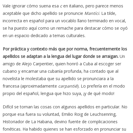
Vale ignorar cómo suena esa
c
en italiano, pero parece menos
aceptable que dicho apellido se pronuncie
Mantíci
. La tilde,
incorrecta en español para un vocablo llano terminado en vocal,
se ha puesto aquí como un remache para destacar cómo se oyó
en un espacio dedicado a temas culturales.
Por práctica y contexto más que por norma, frecuentemente los
apellidos se adaptan a la lengua del lugar donde se arraigan.
Un
amigo de Alejo Carpentier, quien honró a Cuba al escoger ser
cubano y encarnar una cubanía profunda, ha contado que al
novelista le molestaba que su apellido se pronunciara a la
francesa (aproximadamente
carpantié
). Lo prefería en el modo
propio del español, lengua que hizo suya, ¡y de qué modo!
Difícil se tornan las cosas con algunos apellidos en particular. No
porque esa fuera su voluntad, Emilio Roig de Leuchsenring,
Historiador de La Habana, devino fuente de complicaciones
fonéticas. Ha habido quienes se han esforzado en pronunciar su