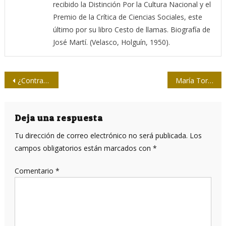
recibido la Distinción Por la Cultura Nacional y el
Premio de la Crítica de Ciencias Sociales, este
último por su libro Cesto de llamas. Biografía de
José Martí. (Velasco, Holguín, 1950).
Navegación
¿Contra la cultura cubana? (I Parte)
María Torrellas: “Los logros de las mujeres cubanas son luminosos”
de
entradas
Deja una respuesta
Tu dirección de correo electrónico no será publicada.
Los
campos obligatorios están marcados con
*
Comentario
*