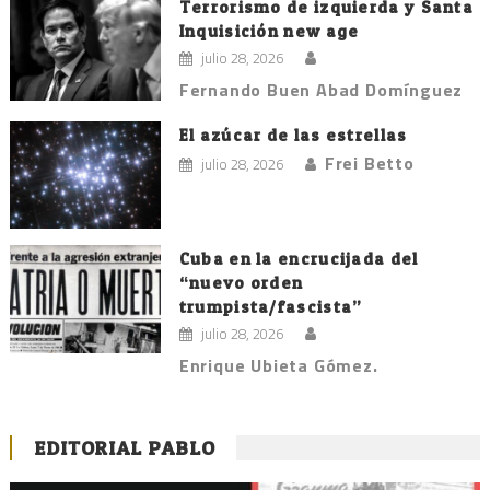
Terrorismo de izquierda y Santa
Inquisición new age
julio 28, 2026
Fernando Buen Abad Domínguez
El azúcar de las estrellas
Frei Betto
julio 28, 2026
Cuba en la encrucijada del
“nuevo orden
trumpista/fascista”
julio 28, 2026
Enrique Ubieta Gómez.
EDITORIAL PABLO