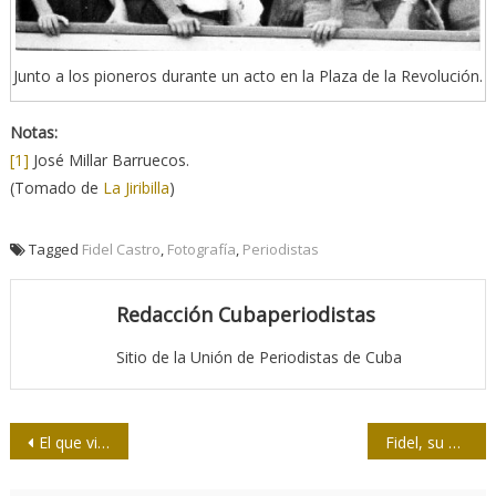
Junto a los pioneros durante un acto en la Plaza de la Revolución.
Notas:
[1]
José Millar Barruecos.
(Tomado de
La Jiribilla
)
Tagged
Fidel Castro
,
Fotografía
,
Periodistas
Redacción Cubaperiodistas
Sitio de la Unión de Periodistas de Cuba
Navegación
El que vibra en las montañas
Fidel, su pueblo y los nuevos aprendizajes imprescindibles
de