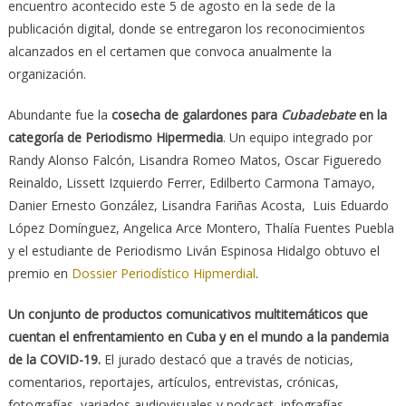
encuentro acontecido este 5 de agosto en la sede de la
publicación digital, donde se entregaron los reconocimientos
alcanzados en el certamen que convoca anualmente la
organización.
Abundante fue la
cosecha de galardones para
Cubadebate
en la
categoría de Periodismo Hipermedia
. Un equipo integrado por
Randy Alonso Falcón, Lisandra Romeo Matos, Oscar Figueredo
Reinaldo, Lissett Izquierdo Ferrer, Edilberto Carmona Tamayo,
Danier Ernesto González, Lisandra Fariñas Acosta, Luis Eduardo
López Domínguez, Angelica Arce Montero, Thalía Fuentes Puebla
y el estudiante de Periodismo Liván Espinosa Hidalgo obtuvo el
premio en
Dossier Periodístico Hipmerdial
.
Un conjunto de productos comunicativos multitemáticos que
cuentan el enfrentamiento en Cuba y en el mundo a la pandemia
de la COVID-19.
El jurado destacó que a través de noticias,
comentarios, reportajes, artículos, entrevistas, crónicas,
fotografías, variados audiovisuales y podcast, infografías,