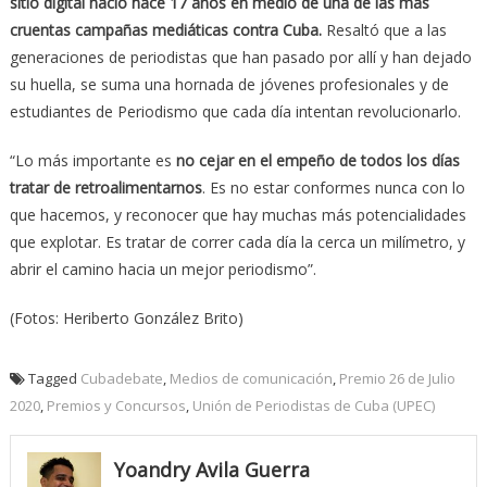
sitio digital nació hace 17 años en medio de una de las más
cruentas campañas mediáticas contra Cuba.
Resaltó que a las
generaciones de periodistas que han pasado por allí y han dejado
su huella, se suma una hornada de jóvenes profesionales y de
estudiantes de Periodismo que cada día intentan revolucionarlo.
“Lo más importante es
no cejar en el empeño de todos los días
tratar de retroalimentarnos
. Es no estar conformes nunca con lo
que hacemos, y reconocer que hay muchas más potencialidades
que explotar. Es tratar de correr cada día la cerca un milímetro, y
abrir el camino hacia un mejor periodismo”.
(Fotos: Heriberto González Brito)
Tagged
Cubadebate
,
Medios de comunicación
,
Premio 26 de Julio
2020
,
Premios y Concursos
,
Unión de Periodistas de Cuba (UPEC)
Yoandry Avila Guerra