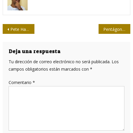
Navegación
Pete Hamill, periodista por excelencia de Nueva York, muere a los 85
Pentágono contradice a Trump: “Expertos militares atribuyen la explosión en Beirut a un accidente”
de
entradas
Deja una respuesta
Tu dirección de correo electrónico no será publicada.
Los
campos obligatorios están marcados con
*
Comentario
*