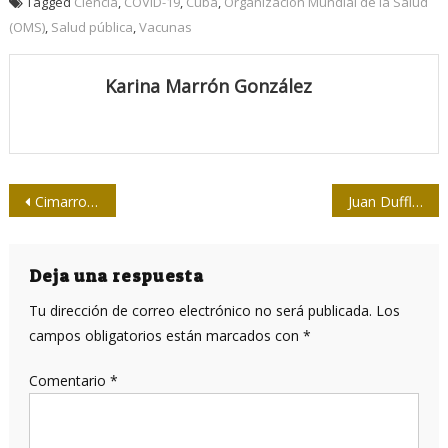
Tagged
Ciencia
,
COVID-19
,
Cuba
,
Organización Mundial de la Salud
(OMS)
,
Salud pública
,
Vacunas
Karina Marrón González
Navegación
Cimarrones a escena (II)
Juan Dufflar, fundador de la Mesa Redonda y Cubadebate
de
entradas
Deja una respuesta
Tu dirección de correo electrónico no será publicada.
Los
campos obligatorios están marcados con
*
Comentario
*