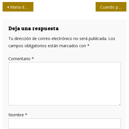
Navegación
María del Carmen Monteagudo: La radio habla a mis oídos
Cuando pienso en Santiago…
de
entradas
Deja una respuesta
Tu dirección de correo electrónico no será publicada.
Los
campos obligatorios están marcados con
*
Comentario
*
Nombre
*