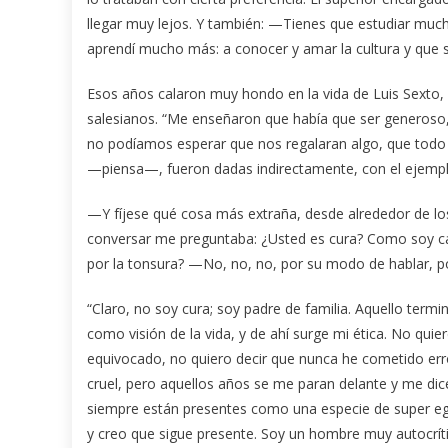
llegar muy lejos. Y también: —Tienes que estudiar mucho, el
aprendí mucho más: a conocer y amar la cultura y que s
Esos años calaron muy hondo en la vida de Luis Sexto,
salesianos. “Me enseñaron que había que ser generoso, 
no podíamos esperar que nos regalaran algo, que todo 
—piensa—, fueron dadas indirectamente, con el ejemplo 
—Y fíjese qué cosa más extraña, desde alrededor de 
conversar me preguntaba: ¿Usted es cura? Como soy c
por la tonsura? —No, no, no, por su modo de hablar, p
“Claro, no soy cura; soy padre de familia. Aquello te
como visión de la vida, y de ahí surge mi ética. No qui
equivocado, no quiero decir que nunca he cometido err
cruel, pero aquellos años se me paran delante y me di
siempre están presentes como una especie de super ego
y creo que sigue presente. Soy un hombre muy autocrít