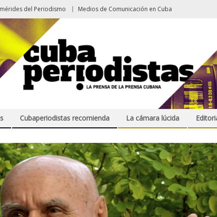
emérides del Periodismo
Medios de Comunicación en Cuba
s
Cubaperiodistas recomienda
La cámara lúcida
Editori