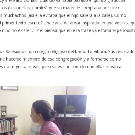
acy y el Pato Donald. Cuando ya había pasado el quinto grado, se
itos (historietas, comics) que su madre le compraba por cinco
muchachos (así ella evitaba que el hijo saliera a la calle). Como
¿El primer texto escrito? Una carta de amor inspirada en una vecinita q
iño no existe…”. Y él piensa que en esa frase ya estaba el periodist
os Salesianos, un colegio religioso del barrio La Víbora. Sus resultado
rle hacerse miembro de esa congregación y a formarse como
 no te gusta te vas, pero sales con todo lo que ellos te van a