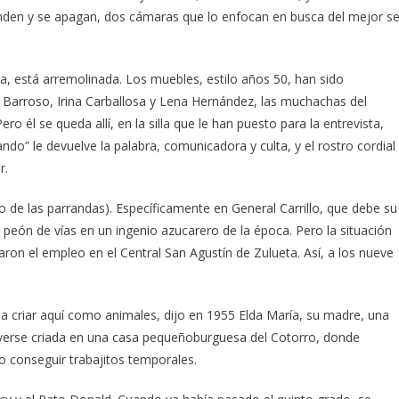
enden y se apagan, dos cámaras que lo enfocan en busca del mejor se
a, está arremolinada. Los muebles, estilo años 50, han sido
 Barroso, Irina Carballosa y Lena Hernández, las muchachas del
o él se queda allí, en la silla que le han puesto para la entrevista,
do” le devuelve la palabra, comunicadora y culta, y el rostro cordial
r.
 de las parrandas). Específicamente en General Carrillo, que debe su
ón de vías en un ingenio azucarero de la época. Pero la situación
taron el empleo en el Central San Agustín de Zulueta. Así, a los nueve
 criar aquí como animales, dijo en 1955 Elda María, su madre, una
lverse criada en una casa pequeñoburguesa del Cotorro, donde
do conseguir trabajitos temporales.