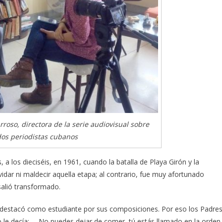
roso, directora de la serie audiovisual sobre
os periodistas cubanos
 los dieciséis, en 1961, cuando la batalla de Playa Girón y la
idar ni maldecir aquella etapa; al contrario, fue muy afortunado
salió transformado.
e destacó como estudiante por sus composiciones. Por eso los Padre
do le decía: —No puedes dejar de comer, tú estás llamado en la orden