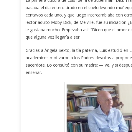
La primera cultura de Luis fue la de Superman, Dick Tr
pasaba el día entero tirado en el suelo leyendo muñequ
centavos cada uno, y que luego intercambiaba con otros 
lector adulto Moby Dick, de Melville, fue su iniciación 
le gustaba mucho. Empezaba así: “Dicen que el amor de n
que alguna vez llegaría a ser.
Gracias a Ángela Sexto, la tía paterna, Luis estudió en L
académicos motivaron a los Padres devotos a propone
sacerdote. Lo consultó con su madre: — Ve, y si después
enseñar.