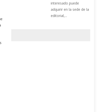
interesado puede
adquirir en la sede de la
editorial,...
ue
a
s