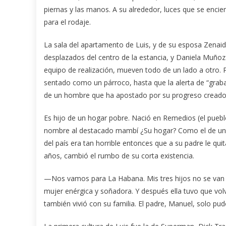
piernas y las manos. A su alrededor, luces que se enci
para el rodaje.
La sala del apartamento de Luis, y de su esposa Zenaid
desplazados del centro de la estancia, y Daniela Muñoz
equipo de realización, mueven todo de un lado a otro. Per
sentado como un párroco, hasta que la alerta de “graban
de un hombre que ha apostado por su progreso creado
Es hijo de un hogar pobre. Nació en Remedios (el pueblo
nombre al destacado mambí ¿Su hogar? Como el de un pe
del país era tan horrible entonces que a su padre le qui
años, cambió el rumbo de su corta existencia.
—Nos vamos para La Habana. Mis tres hijos no se van a
mujer enérgica y soñadora. Y después ella tuvo que vo
también vivió con su familia. El padre, Manuel, solo pu