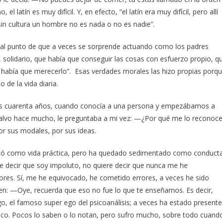
 latín es muy difícil. Y, en efecto, “el latín era muy difícil, pero allí
in cultura un hombre no es nada o no es nadie”.
 al punto de que a veces se sorprende actuando como los padres
solidario, que había que conseguir las cosas con esfuerzo propio, q
había que merecerlo”. Esas verdades morales las hizo propias porq
de la vida diaria.
los cuarenta años, cuando conocía a una persona y empezábamos a
alvo hace mucho, le preguntaba a mi vez: —¿Por qué me lo reconoce
or sus modales, por sus ideas.
rminó como vida práctica, pero ha quedado sedimentado como conduct
ere decir que soy impoluto, no quiere decir que nunca me he
ores. Sí, me he equivocado, he cometido errores, a veces he sido
cen: —Oye, recuerda que eso no fue lo que te enseñamos. Es decir,
, el famoso super ego del psicoanálisis; a veces ha estado presente
ico. Pocos lo saben o lo notan, pero sufro mucho, sobre todo cuand