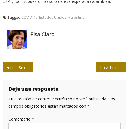
USA y, por supuesto, no solo de esa esperada carambola.
Tagged
COVID-19
,
Estados Unidos
,
Palestina
Elsa Claro
Navegación
Luis Sexto: “El periodista es un servidor público”
La Administración Trump compró casi todos los suministros mundiales de remdesivir
de
entradas
Deja una respuesta
Tu dirección de correo electrónico no será publicada.
Los
campos obligatorios están marcados con
*
Comentario
*