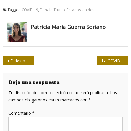
Tagged
COVID-19
,
Donald Trump
,
Estados Unidos
Patricia Maria Guerra Soriano
Navegación
El des-acuerdo del siglo
La COVID-19 altera el funcionamiento de las plaquetas, aseguran científicos
de
entradas
Deja una respuesta
Tu dirección de correo electrónico no será publicada.
Los
campos obligatorios están marcados con
*
Comentario
*