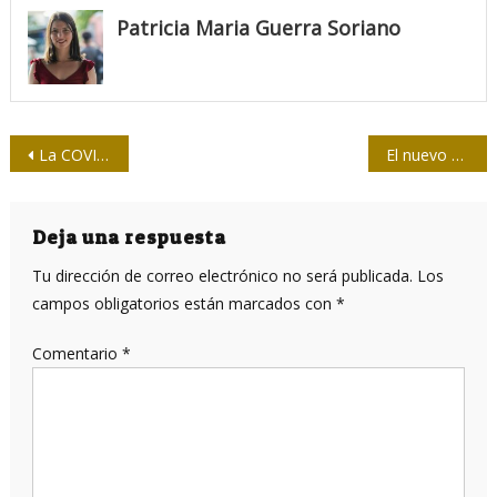
Patricia Maria Guerra Soriano
Navegación
La COVID-19 es una enfermedad multisistémica
El nuevo coronavirus puede retrasar el desarrollo sostenible en el mundo, advierte la ONU
de
entradas
Deja una respuesta
Tu dirección de correo electrónico no será publicada.
Los
campos obligatorios están marcados con
*
Comentario
*