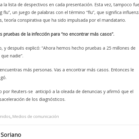
a la lista de despectivos en cada presentación. Esta vez, tampoco fu
flu”, un juego de palabras con el término “flu”, que significa influenz
rus, teoría conspirativa que ha sido impulsada por el mandatario.
as pruebas de la infección para “no encontrar más casos”.
p, y después explicó: “Ahora hemos hecho pruebas a 25 millones de
que nadie”.
s encuentras más personas. Vas a encontrar más casos. Entonces le
egó.
o por Reuters-se anticipó a la oleada de denuncias y afirmó que el
aceleración de los diagnósticos.
Unidos
,
Medios de comunicación
 Soriano