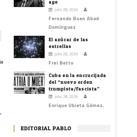
age
julio 28, 2026
Fernando Buen Abad
Domínguez
El azúcar de las
estrellas
julio 28, 2026
ia
Frei Betto
Cuba en la encrucijada
del “nuevo orden
trumpista/fascista”
l
julio 28, 2026
Enrique Ubieta Gómez.
,
EDITORIAL PABLO