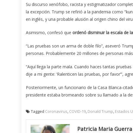
Su discurso xenófobo, racista y estigmatizador complet
la excepción. Trump se refirió a la pandemia como “kung 
en inglés, y una probable alusión al origen chino del vi
Asimismo, confesó que
ordenó disminuir la escala de l
“Las pruebas son un arma de doble filo”, aseveró Trum
personas. Probablemente 20 millones de personas más 
“Aquí llega la parte mala. Cuando haces tantas prueba
dije a mi gente: ‘Ralenticen las pruebas, por favor’”, agr
Posteriormente, un funcionario de la Casa Blanca-citad
presidente estaba bromeando sobre su llamado a la des
Tagged
Coronavirus
,
COVID-19
,
Donald Trump
,
Estados 
Patricia Maria Guerra