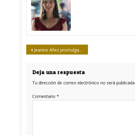
Navegación
Jeanine Áñez promulgará la ley para celebración de elecciones presidenciales en Bolivia
de
entradas
Deja una respuesta
Tu dirección de correo electrónico no será publicada
Comentario
*