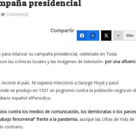
ampaña presidencial
Comment(0)
Compartir
Más
0
 para relanzar su campaña presidencial, celebrado en Tusla
n las crónicas locales y las imágenes de televisión-
por una afluenc
recorre el país. Ni siquiera mencionó a George Floyd y pasó
 donde se produjo en 1921 un pogromo contra la población negra en e
iario español elPeriodico.
vios contra los medios de comunicación, los demócratas o los jueces
trabajo fenomenal” frente a la pandemia
, aunque las cifras de más de
o contrario.