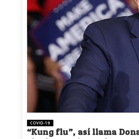
COVID-19
“Kung flu”, así llama Don