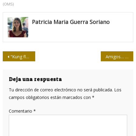
(OMS)
Patricia Maria Guerra Soriano
Navegación
“Kung flu”, así llama Donald Trump a la COVID-19 durante el relanzamiento de su campaña presidencial
Amigos… ¿En Facebook?
de
entradas
Deja una respuesta
Tu dirección de correo electrónico no será publicada.
Los
campos obligatorios están marcados con
*
Comentario
*