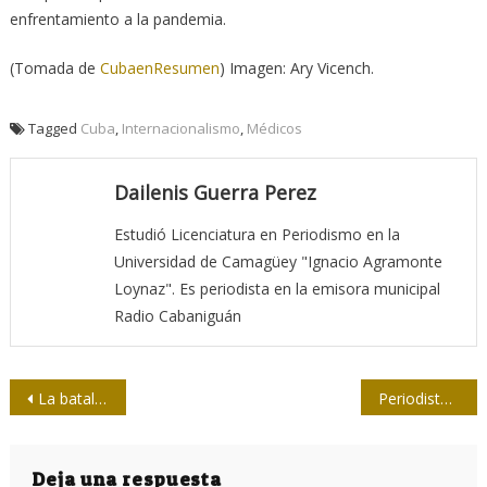
enfrentamiento a la pandemia.
(Tomada de
CubaenResumen
) Imagen: Ary Vicench.
Tagged
Cuba
,
Internacionalismo
,
Médicos
Dailenis Guerra Perez
Estudió Licenciatura en Periodismo en la
Universidad de Camagüey "Ignacio Agramonte
Loynaz". Es periodista en la emisora municipal
Radio Cabaniguán
Navegación
La batalla económica y frente a la COVID-19 en la Cuba actual (IV)
Periodistas son blanco de balas de goma y gases durante protestas en varias ciudades de EE.UU.
de
entradas
Deja una respuesta