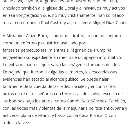
30 de abril, cuyo protagonista es otro pastor nacido en Cuba,
vinculado también a la iglesia de Doral y a individuos muy activos
en esa congregación que, no muy cristianamente, han solicitado
matar con drones a Raúl Castro y al presidente Miguel Díaz-Canel.
A Alexander Alazo Baró, el autor del tiroteo, lo han presentado
como un enfermo psiquiátrico asediado por
fantasías persecutorias, mientras el régimen de Trump ha
engavetado su expediente en medio de un apagón informativo.
Lo extraordinario es que, salvo las imágenes tomadas desde la
Embajada que fueron divulgadas el martes, las escandalosas
evidencias han estado al alcance público. Se puede halar
fácilmente de la cuerda de las redes sociales y encontrar los
nexos entre estos señores con terroristas de la vieja escuela de
las bombas bajo los autos, como Ramón Saúl Sánchez. También,
con las voces más violentas de la maquinaria política anticubana y
antivenezolana de Miami, y hasta con la Casa Blanca. O con
todos a la vez.