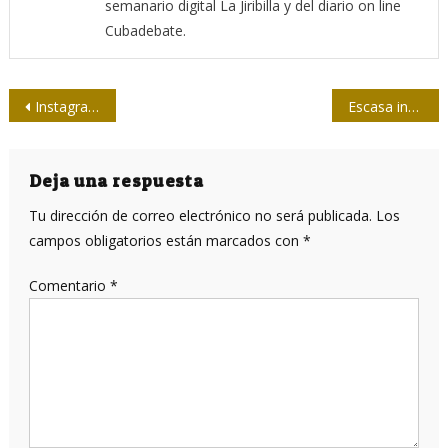
semanario digital La Jiribilla y del diario on line
Cubadebate.
Navegación
Instagram introduce opciones de control sobre comentarios, etiquetas y menciones
Escasa inmunidad de la población española frente al SARS-CoV-2, indica estudio de seroprevalencia
de
entradas
Deja una respuesta
Tu dirección de correo electrónico no será publicada.
Los
campos obligatorios están marcados con
*
Comentario
*