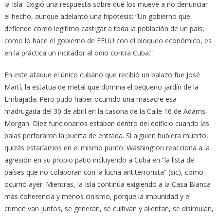
la Isla. Exigió una respuesta sobre qué los mueve a no denunciar
el hecho, aunque adelantó una hipótesis: “Un gobierno que
defiende como legítimo castigar a toda la población de un país,
como lo hace el gobierno de EEUU con el bloqueo económico, es
en la práctica un incitador al odio contra Cuba.”
En este ataque el único cubano que recibió un balazo fue José
Martí, la estatua de metal que domina el pequeño jardín de la
Embajada. Pero pudo haber ocurrido una masacre esa
madrugada del 30 de abril en la casona de la Calle 16 de Adams-
Morgan. Diez funcionarios estaban dentro del edificio cuando las
balas perforaron la puerta de entrada. Si alguien hubiera muerto,
quizás estaríamos en el mismo punto: Washington reacciona a la
agresión en su propio patio incluyendo a Cuba en “la lista de
países que no colaboran con la lucha antiterrorista” (sic), como
ocurrió ayer. Mientras, la Isla continúa exigiendo a la Casa Blanca
más coherencia y menos cinismo, porque la impunidad y el
crimen van juntos, se generan, se cultivan y alientan, se disimulan,