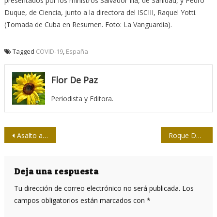
presentados por los ministros Salvador Illa, de Sanidad, y Pedro
Duque, de Ciencia, junto a la directora del ISCIII, Raquel Yotti.
(Tomada de Cuba en Resumen. Foto: La Vanguardia).
Tagged
COVID-19
,
España
Flor De Paz
Periodista y Editora.
Navegación
Asalto a la Embajada
Roque Dalton en las costillas de Latinoamérica
de
entradas
Deja una respuesta
Tu dirección de correo electrónico no será publicada.
Los
campos obligatorios están marcados con
*