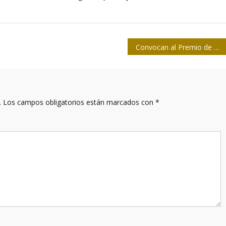
Convocan al Premio de Periodismo Cultural José Antonio Fernández de Castro
.
Los campos obligatorios están marcados con
*