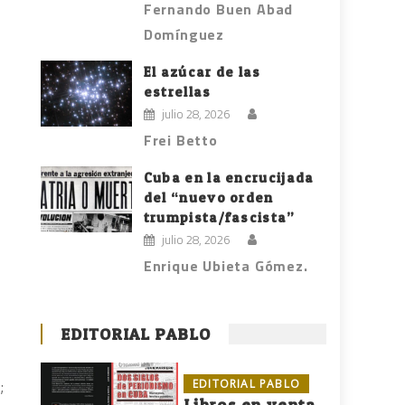
Fernando Buen Abad
Domínguez
El azúcar de las
estrellas
julio 28, 2026
Frei Betto
Cuba en la encrucijada
del “nuevo orden
trumpista/fascista”
julio 28, 2026
Enrique Ubieta Gómez.
EDITORIAL PABLO
EDITORIAL PABLO
;
Libros en venta