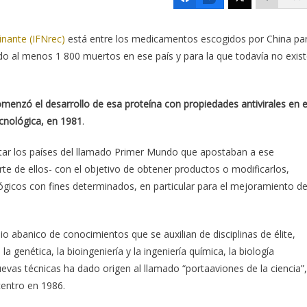
inante (IFNrec)
está entre los medicamentos escogidos por China pa
do al menos 1 800 muertos en ese país y para la que todavía no exis
comenzó el desarrollo de esa proteína con propiedades antivirales en e
cnológica, en 1981
.
ar los países del llamado Primer Mundo que apostaban a ese
rte de ellos- con el objetivo de obtener productos o modificarlos,
lógicos con fines determinados, en particular para el mejoramiento d
o abanico de conocimientos que se auxilian de disciplinas de élite,
la genética, la bioingeniería y la ingeniería química, la biología
evas técnicas ha dado origen al llamado “portaaviones de la ciencia”,
centro en 1986.