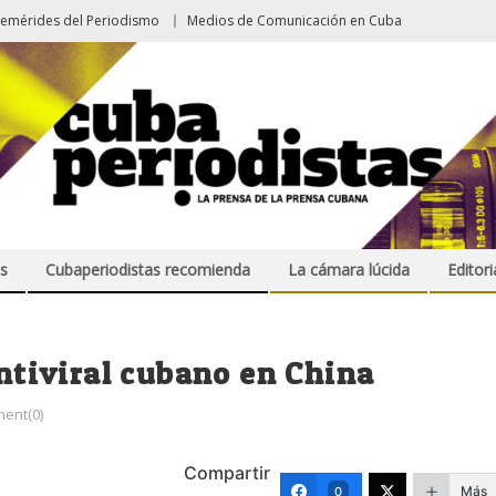
femérides del Periodismo
Medios de Comunicación en Cuba
s
Cubaperiodistas recomienda
La cámara lúcida
Editori
antiviral cubano en China
ent(0)
Compartir
Más
0