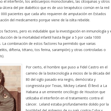
 el interferón, los anticuerpos monoclonales, las citoquinas y otros
a úlcera del pie diabético que es de uso terapéutico común en la red
 83 000 pacientes que cada año requieren de amputación en Estados
zación del medicamento porque viene de la islita rebelde.
ros factores, pero es indudable que la investigación en inmunología y 
educción de la mortalidad infantil hasta llegar a 5 por cada 1000
. La combinación de estos factores ha permitido que varias
tis, difteria, tétano, tos ferina, sarampión) y otras controladas o
s).
Por cierto, el hombre que puso a Fidel Castro en el
camino de la biotecnología a inicios de la década del
80 del siglo pasado era negro, demócrata y
congresista por Texas, Mickey Leland. Él llevó a La
Habana a un eminente oncólogo de Houston que
utilizaba el interferón en el tratamiento contra el
cáncer. Leland estaba profundamente dolido por la
hostilidad del gobierno de su país contra Cuba y