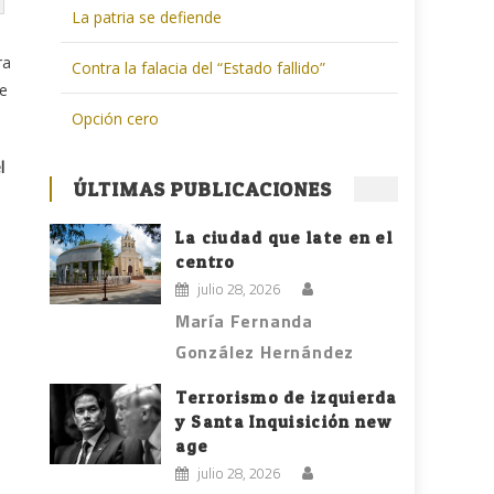
La patria se defiende
ra
Contra la falacia del “Estado fallido”
te
Opción cero
l
ÚLTIMAS PUBLICACIONES
La ciudad que late en el
centro
julio 28, 2026
e
María Fernanda
González Hernández
Terrorismo de izquierda
y Santa Inquisición new
age
julio 28, 2026