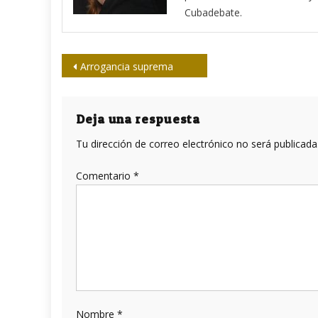
Cubadebate.
Navegación
Arrogancia suprema
de
entradas
Deja una respuesta
Tu dirección de correo electrónico no será publicada
Comentario
*
Nombre
*