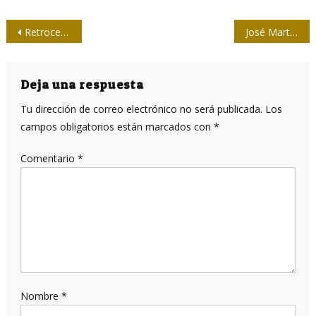
Navegación
Retroceso en Bolivia: atropellan a medios de comunicación y periodistas
José Martí, ¿blanco de agravios o apóstol de la inspiración cubana?
de
entradas
Deja una respuesta
Tu dirección de correo electrónico no será publicada.
Los
campos obligatorios están marcados con
*
Comentario
*
Nombre
*