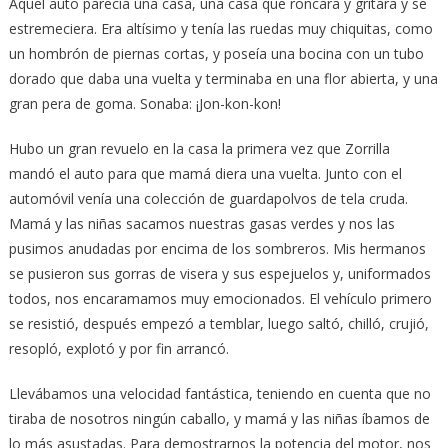
Aquel auto parecía una casa, una casa que roncara y gritara y se
estremeciera. Era altísimo y tenía las ruedas muy chiquitas, como
un hombrón de piernas cortas, y poseía una bocina con un tubo
dorado que daba una vuelta y terminaba en una flor abierta, y una
gran pera de goma. Sonaba: ¡Jon-kon-kon!
Hubo un gran revuelo en la casa la primera vez que Zorrilla
mandó el auto para que mamá diera una vuelta. Junto con el
automóvil venía una colección de guardapolvos de tela cruda.
Mamá y las niñas sacamos nuestras gasas verdes y nos las
pusimos anudadas por encima de los sombreros. Mis hermanos
se pusieron sus gorras de visera y sus espejuelos y, uniformados
todos, nos encaramamos muy emocionados. El vehículo primero
se resistió, después empezó a temblar, luego saltó, chilló, crujió,
resopló, explotó y por fin arrancó.
Llevábamos una velocidad fantástica, teniendo en cuenta que no
tiraba de nosotros ningún caballo, y mamá y las niñas íbamos de
lo más asustadas. Para demostrarnos la potencia del motor, nos