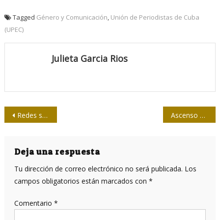
Tagged
Género y Comunicación
,
Unión de Periodistas de Cuba
(UPEC)
Julieta Garcia Rios
Navegación
Redes sociales y videoblogs en Taller de la UPEC en Holguín
Ascenso al poder de Bolsonaro afectó la libertad de prensa en Brasil
de
entradas
Deja una respuesta
Tu dirección de correo electrónico no será publicada.
Los
campos obligatorios están marcados con
*
Comentario
*