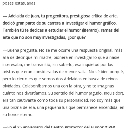
poses estatuarias
–– Adelaida de Juan, tu progenitora, prestigiosa crítica de arte,
dedicó gran parte de su carrera a investigar el humor gráfico.
También tú te dedicas a estudiar el humor (literario), ramas del
arte que no son muy investigadas, ¿por qué?
––Buena pregunta. No se me ocurre una respuesta original, más
allá de decir que mi madre, pionera en investigar lo que a nadie
interesaba, me transmitió, sin saberlo, esa inquietud por las
aristas que eran consideradas de menor valía. No sé bien porqué,
pero lo cierto es que somos dos Adelaidas en busca de reinos
olvidados. Colaborábamos una con la otra, y no te imaginas
cuánto nos divertíamos. Su sentido del humor (agudo, inquisidor),
era tan cautivante como toda su personalidad. No soy más que
una brizna de ella, una pequeña luz que permanece encendida, en
su honor eterno.
––En el 25 aniversario del Centro Promotor del Humor (CPH)