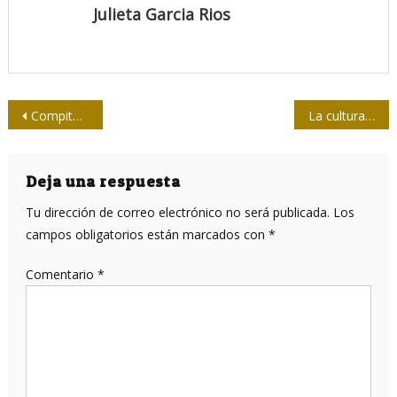
Julieta Garcia Rios
Navegación
Compiten 223 obras en la Bienal de Humorismo Gráfico cubana
La cultura como poder hegemónico
de
entradas
Deja una respuesta
Tu dirección de correo electrónico no será publicada.
Los
campos obligatorios están marcados con
*
Comentario
*