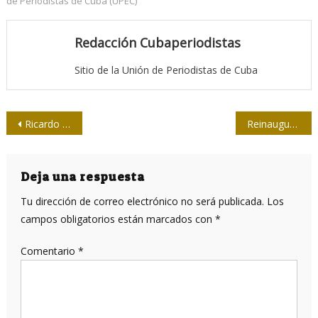
de Periodistas de Cuba (UPEC)
Redacción Cubaperiodistas
Sitio de la Unión de Periodistas de Cuba
Navegación
Ricardo Ronquillo: renovar fuerzas, imprimir nuevos estilos
Reinauguran en Matanzas emisora Radio 26
de
entradas
Deja una respuesta
Tu dirección de correo electrónico no será publicada.
Los
campos obligatorios están marcados con
*
Comentario
*