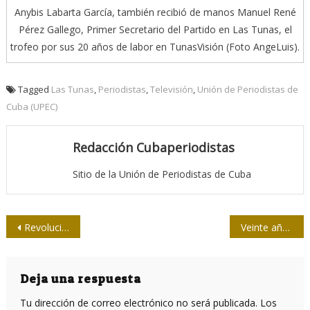
Anybis Labarta García, también recibió de manos Manuel René
Pérez Gallego, Primer Secretario del Partido en Las Tunas, el
trofeo por sus 20 años de labor en TunasVisión (Foto AngeLuis).
Tagged
Las Tunas
,
Periodistas
,
Televisión
,
Unión de Periodistas de
Cuba (UPEC)
Redacción Cubaperiodistas
Sitio de la Unión de Periodistas de Cuba
Navegación
Revolucionarios y periodistas, homenajeados por la Upec
Veinte años de la Mesa Redonda: La Revolución tiene que ser comunicada
de
entradas
Deja una respuesta
Tu dirección de correo electrónico no será publicada.
Los