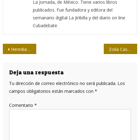
La Jornada, de México. Tiene varios libros
publicados. Fue fundadora y editora del
semanario digital La Jiribilla y del diario on line
Cubadebate.
Navegación
Heredia: el periodista sesudo
Zoila Casas Rodríguez: la primera locutora de radio en Cuba
de
entradas
Deja una respuesta
Tu dirección de correo electrónico no será publicada.
Los
campos obligatorios están marcados con
*
Comentario
*