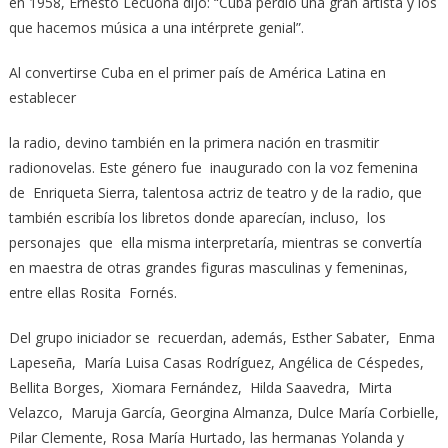
en 1958, Ernesto Lecuona dijo: “Cuba perdió una gran artista y los
que hacemos música a una intérprete genial”.
Al convertirse Cuba en el primer país de América Latina en
establecer
la radio, devino también en la primera nación en trasmitir
radionovelas. Este género fue inaugurado con la voz femenina
de Enriqueta Sierra, talentosa actriz de teatro y de la radio, que
también escribía los libretos donde aparecían, incluso, los
personajes que ella misma interpretaría, mientras se convertía
en maestra de otras grandes figuras masculinas y femeninas,
entre ellas Rosita Fornés.
Del grupo iniciador se recuerdan, además, Esther Sabater, Enma
Lapeseña, María Luisa Casas Rodríguez, Angélica de Céspedes,
Bellita Borges, Xiomara Fernández, Hilda Saavedra, Mirta
Velazco, Maruja García, Georgina Almanza, Dulce María Corbielle,
Pilar Clemente, Rosa María Hurtado, las hermanas Yolanda y