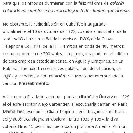
para que los niños se durmieran con la feliz máxima de
colorín
colorado mi cuento se ha acabado y ustedes tienen que dormir.
No obstante, la radiodifusión en Cuba fue inaugurada
oficialmente el 10 de octubre de 1922, cuando a las cuatro de la
tarde salió al aire la señal de la emisora
PWX,
de la Cuban
Telephone Co., filial de la ITT, emitida en onda de 400 metros,
con una potencia de 500 watts. La planta, instalada en el edificio
de esta empresa estadounidense, en Águila y Dragones, en La
Habana, fue abierta con breves palabras de identificación, en
inglés y español, a continuación Rita Montaner interpretaría la
canción
Presentimiento
.
A la famosa Rita Montaner, un poeta la llamó
La Única
y en 1929
el célebre escritor Alejo Carpentier, al escucharla cantar en París
Mamá Inés
, escribió: “..Olía a Trópico. Tenía fragancias de fruta al
sol y auténtica alegría arrabalera”. Entre 1933 y 1954, la diva
cubana filmó 15 películas que rodaron por toda América. Al morir