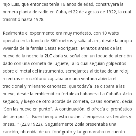
hijo Luis, que entonces tenía 16 años de edad, construyera la
primera planta de radio en Cuba
, el
22 de agosto de 1922, la cual
trasmitió hasta 1928.
Realmente el experimento era muy modesto, con 10 watts
operaba en la banda de 360 metros y salía al aire, desde la propia
vivienda de la familia Casas Rodríguez. Minutos antes de las
nueve de la noche la
2LC
abría su señal con un toque de atención
dado con una corneta de juguete, a lo cual seguían golpecitos
sobre el metal del instrumento, semejantes al tic tac de un reloj,
mientras el micrófono captaba por una ventana abierta el
tradicional y milenario cañonazo, que todavía se dispara a las
nueve, desde la emblemática fortaleza habanera La Cabaña. Acto
seguido, y luego de otro acorde de corneta, Casas Romero, decía:
“Son las nueve en punto”. A continuación, él ofrecía el pronóstico
del tiempo: “… Buen tiempo esta noche…Temperaturas terrales y
brisas…” (22.8.1922). Seguidamente Zoila presentaba una
canción, obtenida de un fonógrafo y luego narraba un cuento