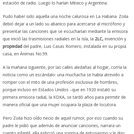
estación de radio. Luego lo harían México y Argentina.
Pudo haber sido aquella una noche calurosa en La Habana. Zoila
debió dejar a un lado su abanico para acercarse al micrófono y
presentar las canciones que se escucharían mediante la emisora
que inició las trasmisiones radiales en la Isla, la
2LC,
invención y
propiedad
del padre, Luis Casas Romero, instalada en su propia
casa, en Ánimas No.99.
A la mañana siguiente, por las calles aledañas al hogar, corría la
noticia como un escándalo: una muchacha se había atrevido a
romper con el mito de una profesión exclusiva de hombres,
porque incluso en Estados Unidos –que en 1920 instaló su
primera emisora radial, la KDKA, se tardó años para permitir de
manera oficial que una mujer ocupara la plaza de locutora.
Pero Zoila hizo oído necio de aquel rumor, por eso cuando su
padre le pidió que además de anunciar canciones, narrara un
cuento infantil, ella esbozó una sonrisa de entusiasmo y le dijo: