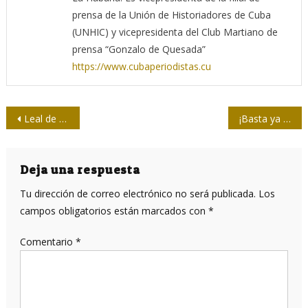
prensa de la Unión de Historiadores de Cuba
(UNHIC) y vicepresidenta del Club Martiano de
prensa “Gonzalo de Quesada”
https://www.cubaperiodistas.cu
Navegación
Leal de La Habana
¡Basta ya de mentiras sobre Julian Assange!
de
entradas
Deja una respuesta
Tu dirección de correo electrónico no será publicada.
Los
campos obligatorios están marcados con
*
Comentario
*