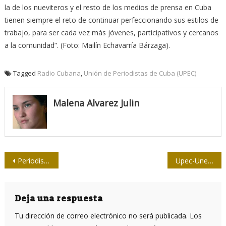
la de los nueviteros y el resto de los medios de prensa en Cuba
tienen siempre el reto de continuar perfeccionando sus estilos de
trabajo, para ser cada vez más jóvenes, participativos y cercanos
a la comunidad”. (Foto: Mailín Echavarría Bárzaga).
Tagged
Radio Cubana
,
Unión de Periodistas de Cuba (UPEC)
Malena Alvarez Julin
Navegación
Periodistas camagüeyanos analizarán proyectos de transformación editorial
Upec-Uneac: Hilvanar la línea que nos une
de
entradas
Deja una respuesta
Tu dirección de correo electrónico no será publicada.
Los