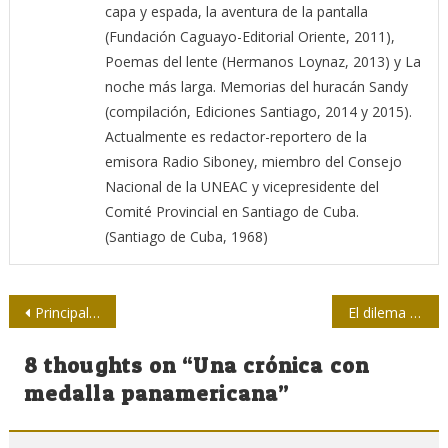
capa y espada, la aventura de la pantalla
(Fundación Caguayo-Editorial Oriente, 2011),
Poemas del lente (Hermanos Loynaz, 2013) y La
noche más larga. Memorias del huracán Sandy
(compilación, Ediciones Santiago, 2014 y 2015).
Actualmente es redactor-reportero de la
emisora Radio Siboney, miembro del Consejo
Nacional de la UNEAC y vicepresidente del
Comité Provincial en Santiago de Cuba.
(Santiago de Cuba, 1968)
Navegación
Principal periódico de China acusa a EE.UU. de destruir el orden mundial
El dilema de reportar tiroteos masivos
de
8 thoughts on “
Una crónica con
entradas
medalla panamericana
”