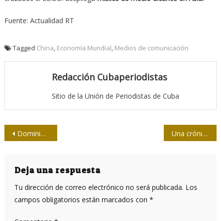
Fuente: Actualidad RT
Tagged
China
,
Economía Mundial
,
Medios de comunicación
Redacción Cubaperiodistas
Sitio de la Unión de Periodistas de Cuba
Navegación
Dominio Cuba: Narración, simbología y metáfora
Una crónica con medalla panamericana
de
entradas
Deja una respuesta
Tu dirección de correo electrónico no será publicada.
Los
campos obligatorios están marcados con
*