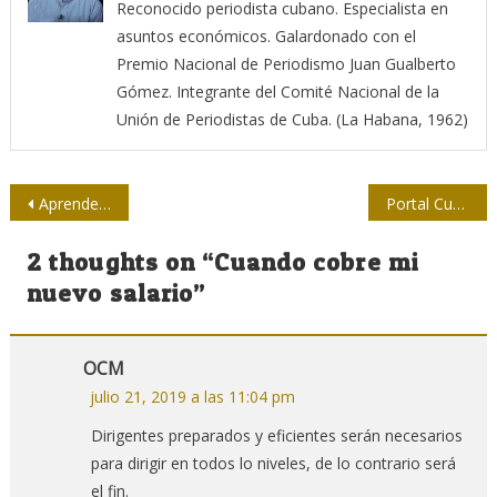
Reconocido periodista cubano. Especialista en
asuntos económicos. Galardonado con el
Premio Nacional de Periodismo Juan Gualberto
Gómez. Integrante del Comité Nacional de la
Unión de Periodistas de Cuba. (La Habana, 1962)
Navegación
Aprender sobre periodismo en el verano avileño
Portal CubaSí: alternativa portadora de la verdad
de
2 thoughts on “
Cuando cobre mi
entradas
nuevo salario
”
OCM
julio 21, 2019 a las 11:04 pm
Dirigentes preparados y eficientes serán necesarios
para dirigir en todos lo niveles, de lo contrario será
el fin.