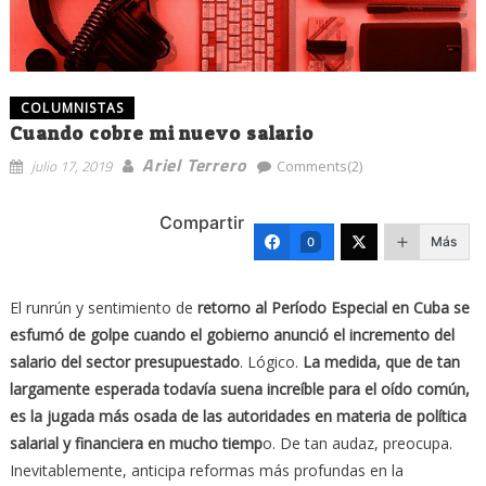
COLUMNISTAS
Cuando cobre mi nuevo salario
Ariel Terrero
julio 17, 2019
Comments(2)
Compartir
Más
0
El runrún y sentimiento de
retorno al Período Especial en Cuba se
esfumó de golpe cuando el gobierno anunció el incremento del
salario del sector presupuestado
. Lógico.
La medida, que de tan
largamente esperada todavía suena increíble para el oído común,
es la jugada más osada de las autoridades en materia de política
salarial y financiera en mucho tiemp
o. De tan audaz, preocupa.
Inevitablemente, anticipa reformas más profundas en la