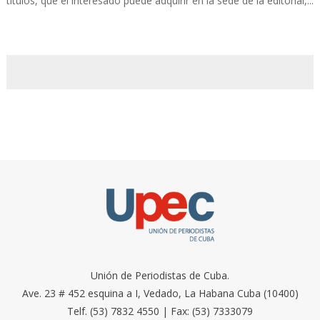
títulos, que el interesado puede adquirir en la sede de la editorial,...
Unión de Periodistas de Cuba.
Ave. 23 # 452 esquina a I, Vedado, La Habana Cuba (10400)
Telf. (53) 7832 4550 | Fax: (53) 7333079