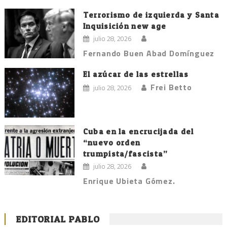
Terrorismo de izquierda y Santa
Inquisición new age
julio 28, 2026
Fernando Buen Abad Domínguez
El azúcar de las estrellas
Frei Betto
julio 28, 2026
Cuba en la encrucijada del
“nuevo orden
trumpista/fascista”
julio 28, 2026
Enrique Ubieta Gómez.
EDITORIAL PABLO