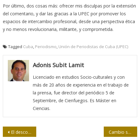
Por último, dos cosas más: ofrecer mis disculpas por la extensión
del comentario, y dar las gracias a la UPEC por promover los
espacios de intercambio profesional, desde una perspectiva ética
y no menos revolucionaria, militante, y comprometida.
Tagged
Cuba
,
Periodismo
,
Unión de Periodistas de Cuba (UPEC)
Adonis Subit Lamit
Licenciado en estudios Socio-culturales y con
más de 20 años de experiencia en el trabajo de
la prensa, fue director del periódico 5 de
Septiembre, de Cienfuegos. Es Máster en
Ciencias.
Navegación
El desconocido periodista Honorio Muñoz
Cambio salarial, cambio editorial a debate en la UPEC