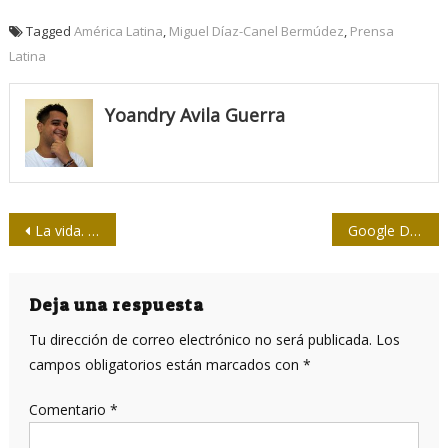
Tagged
América Latina
,
Miguel Díaz-Canel Bermúdez
,
Prensa
Latina
Yoandry Avila Guerra
Navegación
La vida. Un reportaje en permanente desarrollo
Google Drive y Google Fotos, juntos pero no mezclados
de
entradas
Deja una respuesta
Tu dirección de correo electrónico no será publicada.
Los
campos obligatorios están marcados con
*
Comentario
*