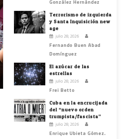
González Hernández
Terrorismo de izquierda
y Santa Inquisición new
age
julio 28, 2026
Fernando Buen Abad
Domínguez
El azúcar de las
estrellas
julio 28, 2026
Frei Betto
Cuba en la encrucijada
del “nuevo orden
trumpista/fascista”
julio 28, 2026
Enrique Ubieta Gómez.