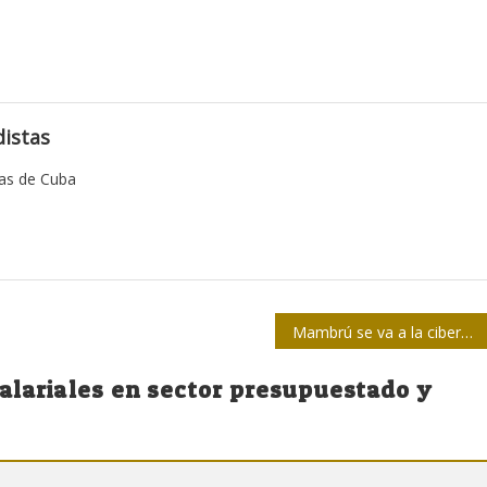
istas
tas de Cuba
Mambrú se va a la ciberguerra
alariales en sector presupuestado y