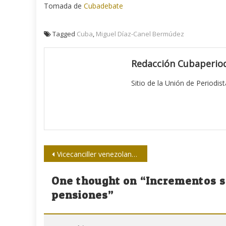
Tomada de
Cubadebate
Tagged
Cuba
,
Miguel Díaz-Canel Bermúdez
Redacción Cubaperiod
Sitio de la Unión de Periodis
Navegación
Vicecanciller venezolano visita la Upec
de
One thought on “
Incrementos s
entradas
pensiones
”