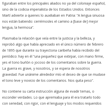
figuraban entre los principales aliados no ya del coloniaje español,
sino de la codicia imperialista de los Estados Unidos. Entonces
Martí advierte a quienes lo auxiliaban en Patria: “A lengua sinuosa
nos están batiendo: cerrémosles el camino a [base de] mejor
lengua, la hermosa”.
Plasmaba la relación que veía entre la justicia y la belleza, y
reprobó algo que había apreciado en el único número de febrero
de 1895 que durante su trayectoria caribeña había recibido del
periódico: hay en él “una pequeñez que extirpar, con mano firme,
yes el tono burlón o jocoso de los comentarios sobre la guerra.
La guerra es grave, y nosotros, y se espera de nosotros
gravedad. Fue unánime alrededor mío el deseo de que se mudase
el tono leve y novicio de los comentarios. Nos quita peso”.
No contiene su carta instrucción alguna de evadir temas, o
esconder verdades. Lo que apremiaba para él era tratarlo todo
con seriedad, con rigor, con el lenguaje y los modos requeridos