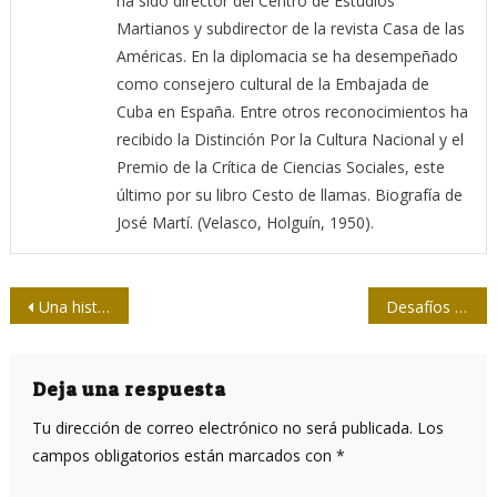
ha sido director del Centro de Estudios
Martianos y subdirector de la revista Casa de las
Américas. En la diplomacia se ha desempeñado
como consejero cultural de la Embajada de
Cuba en España. Entre otros reconocimientos ha
recibido la Distinción Por la Cultura Nacional y el
Premio de la Crítica de Ciencias Sociales, este
último por su libro Cesto de llamas. Biografía de
José Martí. (Velasco, Holguín, 1950).
Navegación
Una historia real
Desafíos a cuatro décadas y media de vida
de
entradas
Deja una respuesta
Tu dirección de correo electrónico no será publicada.
Los
campos obligatorios están marcados con
*