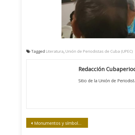
Tagged
Literatura
,
Unión de Periodistas de Cuba (UPEC)
Redacción Cubaperiod
Sitio de la Unión de Periodis
Navegación
Monumentos y símbolos emblemáticos de La Habana
de