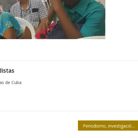
istas
tas de Cuba
Periodismo, investigación y… amor a una comunidad