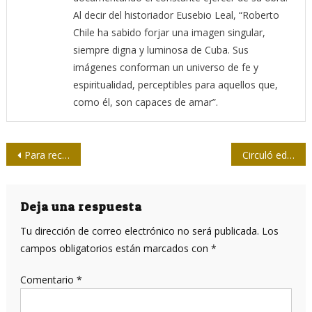
Al decir del historiador Eusebio Leal, “Roberto
Chile ha sabido forjar una imagen singular,
siempre digna y luminosa de Cuba. Sus
imágenes conforman un universo de fe y
espiritualidad, perceptibles para aquellos que,
como él, son capaces de amar”.
Navegación
Para recibir el Premio a la Dignidad
Circuló edición especial de Adelante
de
entradas
Deja una respuesta
Tu dirección de correo electrónico no será publicada.
Los
campos obligatorios están marcados con
*
Comentario
*