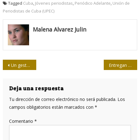
Tagged
Cuba
,
Jóvenes periodistas
,
Periódico Adelante
,
Unión de
Periodistas de Cuba (UPEC)
Malena Alvarez Julin
Navegación
Un gesto de amor
Entregan a Doris Cairo premio Jesús Montané Oropesa
de
entradas
Deja una respuesta
Tu dirección de correo electrónico no será publicada.
Los
campos obligatorios están marcados con
*
Comentario
*