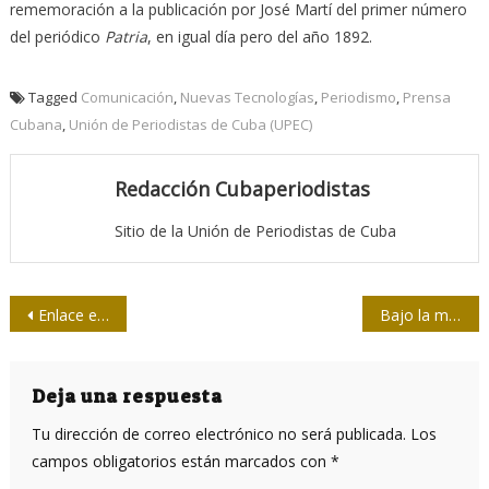
rememoración a la publicación por José Martí del primer número
del periódico
Patria
, en igual día pero del año 1892.
Tagged
Comunicación
,
Nuevas Tecnologías
,
Periodismo
,
Prensa
Cubana
,
Unión de Periodistas de Cuba (UPEC)
Redacción Cubaperiodistas
Sitio de la Unión de Periodistas de Cuba
Navegación
Enlace entre agencia e hipermedialidad
Bajo la mirada de las Cariátides
de
entradas
Deja una respuesta
Tu dirección de correo electrónico no será publicada.
Los
campos obligatorios están marcados con
*