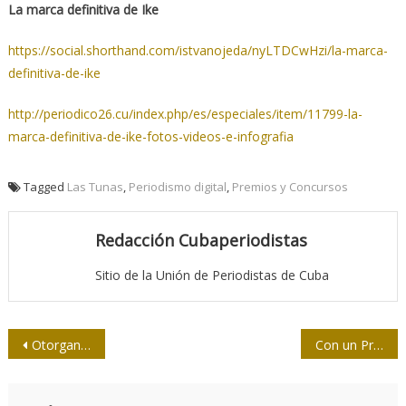
La marca definitiva de Ike
https://social.shorthand.com/istvanojeda/nyLTDCwHzi/la-marca-
definitiva-de-ike
http://periodico26.cu/index.php/es/especiales/item/11799-la-
marca-definitiva-de-ike-fotos-videos-e-infografia
Tagged
Las Tunas
,
Periodismo digital
,
Premios y Concursos
Redacción Cubaperiodistas
Sitio de la Unión de Periodistas de Cuba
Navegación
Otorgan a Pastor Guzmán Premio provincial de periodismo en Sancti Spíritus
Con un Presidente de Ley
de