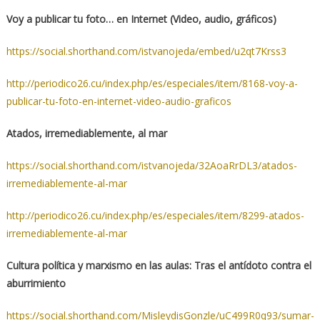
Voy a publicar tu foto… en Internet (Video, audio, gráficos)
https://social.shorthand.com/istvanojeda/embed/u2qt7Krss3
http://periodico26.cu/index.php/es/especiales/item/8168-voy-a-
publicar-tu-foto-en-internet-video-audio-graficos
Atados, irremediablemente, al mar
https://social.shorthand.com/istvanojeda/32AoaRrDL3/atados-
irremediablemente-al-mar
http://periodico26.cu/index.php/es/especiales/item/8299-atados-
irremediablemente-al-mar
Cultura política y marxismo en las aulas: Tras el antídoto contra el
aburrimiento
https://social.shorthand.com/MisleydisGonzle/uC499R0q93/sumar-