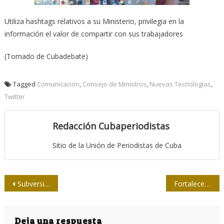
Utiliza hashtags relativos a su Ministerio, privilegia en la
información el valor de compartir con sus trabajadores
(Tomado de Cubadebate)
Tagged
Comunicación
,
Consejo de Ministros
,
Nuevas Tecnologías
,
Twitter
Redacción Cubaperiodistas
Sitio de la Unión de Periodistas de Cuba
Navegación
Subversión vía “remake” de viejos planes de EE.UU contra Cuba
Fortalecen relaciones periodistas cubanos y vietnamitas
de
entradas
Deja una respuesta