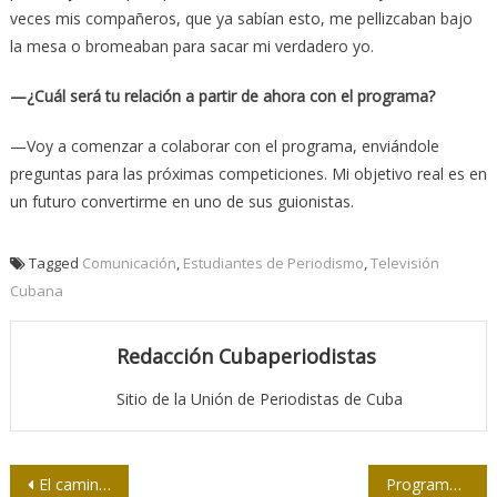
veces mis compañeros, que ya sabían esto, me pellizcaban bajo
la mesa o bromeaban para sacar mi verdadero yo.
—¿Cuál será tu relación a partir de ahora con el programa?
—Voy a comenzar a colaborar con el programa, enviándole
preguntas para las próximas competiciones. Mi objetivo real es en
un futuro convertirme en uno de sus guionistas.
Tagged
Comunicación
,
Estudiantes de Periodismo
,
Televisión
Cubana
Redacción Cubaperiodistas
Sitio de la Unión de Periodistas de Cuba
Navegación
El camino de los jóvenes aspirantes a periodistas (+video)
Programa Máis Médicos: Humanidad vs Fascismo