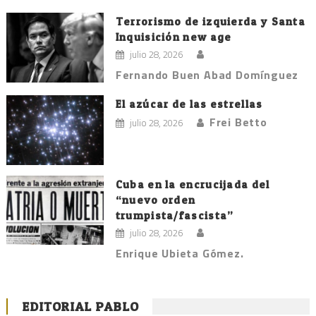
Terrorismo de izquierda y Santa
Inquisición new age
julio 28, 2026
Fernando Buen Abad Domínguez
El azúcar de las estrellas
Frei Betto
julio 28, 2026
Cuba en la encrucijada del
“nuevo orden
trumpista/fascista”
julio 28, 2026
Enrique Ubieta Gómez.
EDITORIAL PABLO