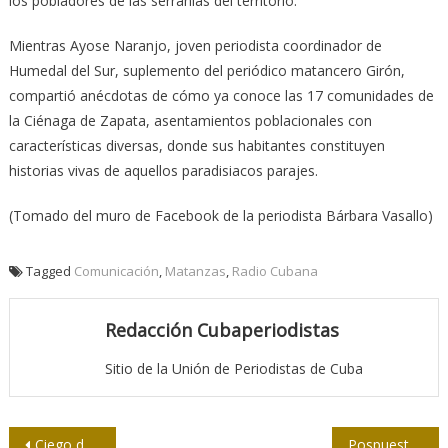
los pobladores de las serranías del territorio.
Mientras Ayose Naranjo, joven periodista coordinador de
Humedal del Sur, suplemento del periódico matancero Girón,
compartió anécdotas de cómo ya conoce las 17 comunidades de
la Ciénaga de Zapata, asentamientos poblacionales con
características diversas, donde sus habitantes constituyen
historias vivas de aquellos paradisiacos parajes.
(Tomado del muro de Facebook de la periodista Bárbara Vasallo)
Tagged
Comunicación
,
Matanzas
,
Radio Cubana
Redacción Cubaperiodistas
Sitio de la Unión de Periodistas de Cuba
Navegación
Ciego de Ávila: Preparan a futuros periodistas
Pospuesto espacio Catalejo de este viernes 30