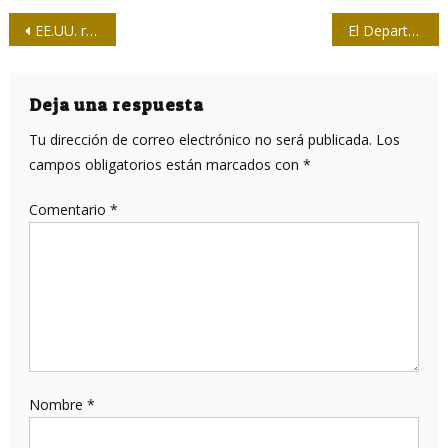
Navegación
EE.UU. recicla inventos para una agenda mediática anticubana
El Departamento de Estado y la teoría de los puercos voladores
de
entradas
Deja una respuesta
Tu dirección de correo electrónico no será publicada.
Los
campos obligatorios están marcados con
*
Comentario
*
Nombre
*