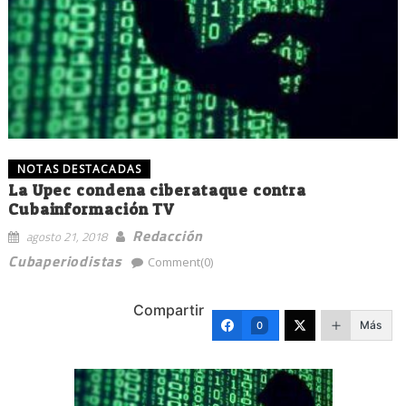
NOTAS DESTACADAS
La Upec condena ciberataque contra
Cubainformación TV
Redacción
agosto 21, 2018
Cubaperiodistas
Comment(0)
Compartir
Más
0