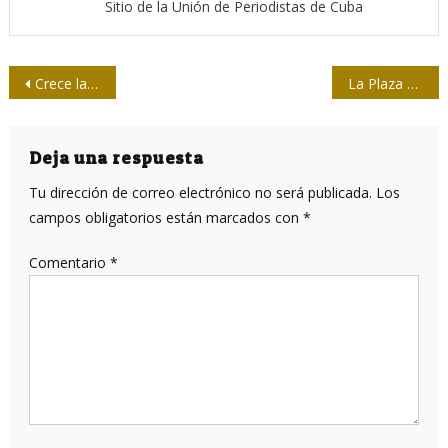
Sitio de la Unión de Periodistas de Cuba
Navegación
Crece la Red de Comunicadores Nucleares
La Plaza de San Francisco o de las Palomas
de
entradas
Deja una respuesta
Tu dirección de correo electrónico no será publicada.
Los
campos obligatorios están marcados con
*
Comentario
*