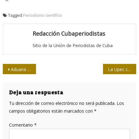
Tagged
Periodismo científico
Redacción Cubaperiodistas
Sitio de la Unión de Periodistas de Cuba
Navegación
Aduana desmiente falsedades
La Upec condena ciberataque contra Cubainformación TV
de
entradas
Deja una respuesta
Tu dirección de correo electrónico no será publicada.
Los
campos obligatorios están marcados con
*
Comentario
*