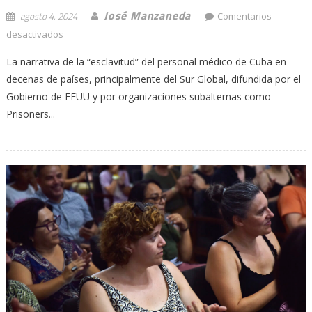
José Manzaneda
agosto 4, 2024
Comentarios
en
desactivados
Cubainformación,
La narrativa de la “esclavitud” del personal médico de Cuba en
caso
decenas de países, principalmente del Sur Global, difundida por el
cerrado:
Gobierno de EEUU y por organizaciones subalternas como
detalles
desconocidos
Prisoners...