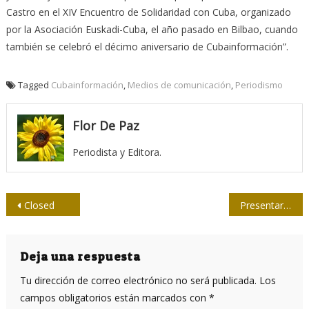
Castro en el XIV Encuentro de Solidaridad con Cuba, organizado
por la Asociación Euskadi-Cuba, el año pasado en Bilbao, cuando
también se celebró el décimo aniversario de Cubainformación”.
Tagged
Cubainformación
,
Medios de comunicación
,
Periodismo
Flor De Paz
Periodista y Editora.
Navegación
Closed
Presentarán libro Debatir en Revolución. Otras formas de hacer, otros modos de ser
de
entradas
Deja una respuesta
Tu dirección de correo electrónico no será publicada.
Los
campos obligatorios están marcados con
*