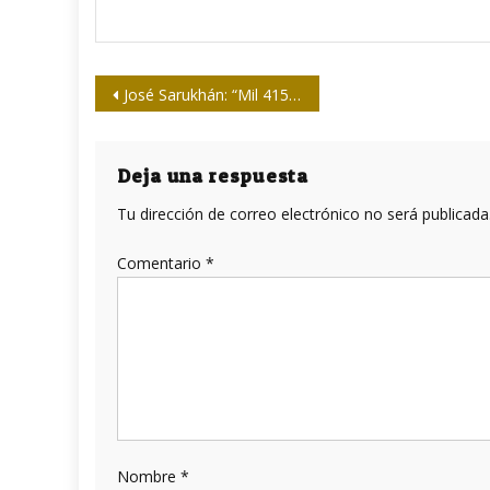
Navegación
José Sarukhán: “Mil 415 patógenos causan enfermedades humanas”
de
entradas
Deja una respuesta
Tu dirección de correo electrónico no será publicada
Comentario
*
Nombre
*