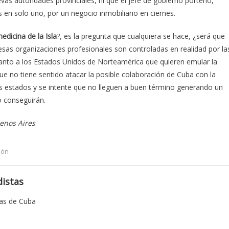
vas autoridades provinciales, ni que el jefe de gobierno porteño,
 en solo uno, por un negocio inmobiliario en ciernes.
dicina de la Isla
?, es la pregunta que cualquiera se hace, ¿será que
sas organizaciones profesionales son controladas en realidad por la
tanto a los Estados Unidos de Norteamérica que quieren emular la
ue no tiene sentido atacar la posible colaboración de Cuba con la
s estados y se intente que no lleguen a buen término generando un
o conseguirán.
enos Aires
ión
istas
tas de Cuba