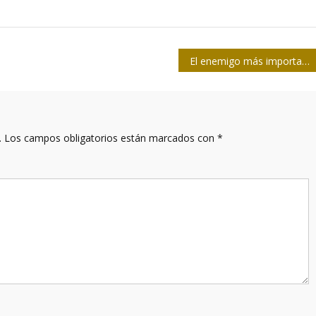
El enemigo más importante ante la Covid-19 es la conducta humana
.
Los campos obligatorios están marcados con
*