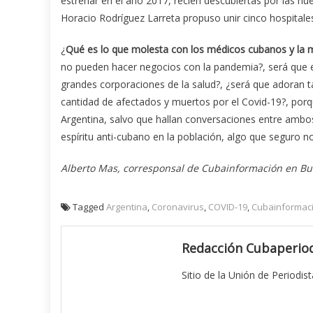
estrenar en el año 2017, recién descubiertas por las nue
Horacio Rodríguez Larreta propuso unir cinco hospitales
¿
Qué es lo que molesta con los médicos cubanos y la me
no pueden hacer negocios con la pandemia?, será que e
grandes corporaciones de la salud?, ¿será que adoran 
cantidad de afectados y muertos por el Covid-19?, porq
Argentina, salvo que hallan conversaciones entre ambo
espíritu anti-cubano en la población, algo que seguro n
Alberto Mas, corresponsal de Cubainformación en Bu
Tagged
Argentina
,
Coronavirus
,
COVID-19
,
Cubainformac
Redacción Cubaperiod
Sitio de la Unión de Periodis