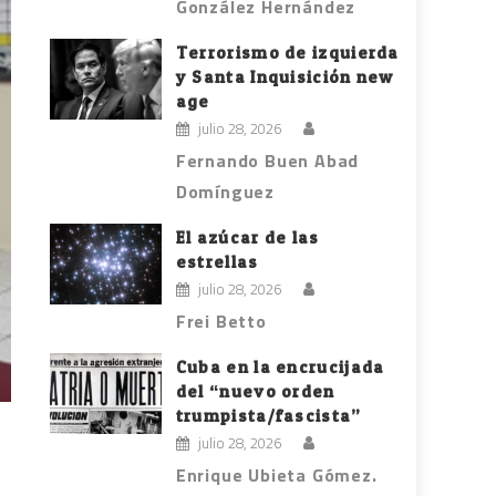
González Hernández
Terrorismo de izquierda
y Santa Inquisición new
age
julio 28, 2026
Fernando Buen Abad
Domínguez
El azúcar de las
estrellas
julio 28, 2026
Frei Betto
Cuba en la encrucijada
del “nuevo orden
trumpista/fascista”
julio 28, 2026
Enrique Ubieta Gómez.