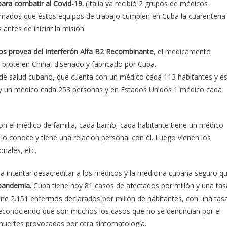
para combatir al Covid-19.
(Italia ya recibió 2 grupos de médicos
ormados que éstos equipos de trabajo cumplen en Cuba la cuarentena
 antes de iniciar la misión.
los provea del Interferón Alfa B2 Recombinante
, el medicamento
l brote en China, diseñado y fabricado por Cuba.
de salud cubano, que cuenta con un médico cada 113 habitantes y e
hay un médico cada 253 personas y en Estados Unidos 1 médico cada
on el médico de familia, cada barrio, cada habitante tiene un médico
o conoce y tiene una relación personal con él. Luego vienen los
onales, etc.
ra intentar desacreditar a los médicos y la medicina cubana seguro q
pandemia.
Cuba tiene hoy 81 casos de afectados por millón y una tas
ene 2.151 enfermos declarados por millón de habitantes, con una tas
, reconociendo que son muchos los casos que no se denuncian por el
muertes provocadas por otra sintomatología.