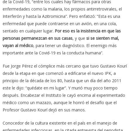
de la Covid-19, “entre los cuales hay fármacos para otras
enfermedades como la malaria, los propios antirretrovirales, el
Interferón y hasta la Azitromicina”. Pero enfatizó: “Esta es una
enfermedad que puede contraerse en un avión, en una cola,
sentado en cualquier lugar.
Por eso es la insistencia en que las
personas permanezcan en sus casas
, y que
si se sienten mal,
vayan al médico
, para tener un diagnóstico. El enemigo más
importante ante la Covid-19 es la conducta humana”.
Fue Jorge Pérez el cómplice más cercano que tuvo Gustavo Kourí
desde la etapa en que comenzó a edificarse el nuevo IPK, a
principio de la década de los 80, hasta que un día del año 2011
este le dijo: “quédate en mi lugar”. Y murió muy poco tiempo
después. Encabezar el Instituto le cayó encima al experimentado
médico como un mazazo, aunque le honró el desafío que el
Profesor Gustavo Kourí dejó en sus manos.
Conocedor de la cultura existente en el país en el manejo de
enfermedades infecciosas, en la citada entrevista del periodista