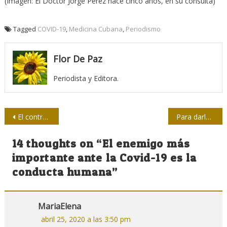
(Imagen: El Doctor Jorge Pérez hace cinco años, en su consulta)
Tagged
COVID-19
,
Medicina Cubana
,
Periodismo
Flor De Paz
Periodista y Editora.
Navegación
El contrapunteo cubano del mate y el guarapo
Para darle Voz a la Comunidad: Radio Chaparra
de
14 thoughts on “
El enemigo más
entradas
importante ante la Covid-19 es la
conducta humana
”
MariaElena
abril 25, 2020 a las 3:50 pm