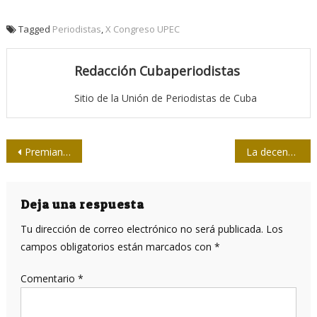
Tagged
Periodistas
,
X Congreso UPEC
Redacción Cubaperiodistas
Sitio de la Unión de Periodistas de Cuba
Navegación
Premian a ganadores del concurso provincial de periodismo de Guantánamo
La decencia
de
entradas
Deja una respuesta
Tu dirección de correo electrónico no será publicada.
Los
campos obligatorios están marcados con
*
Comentario
*