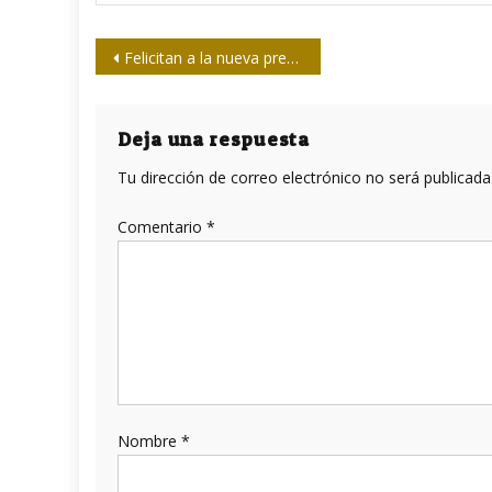
Navegación
Felicitan a la nueva presidencia de la Upec
de
entradas
Deja una respuesta
Tu dirección de correo electrónico no será publicada
Comentario
*
Nombre
*