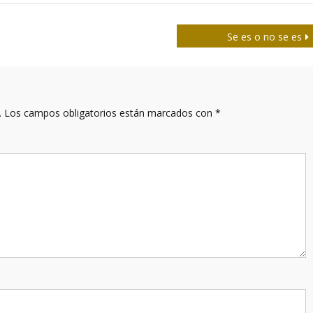
Se es o no se es
.
Los campos obligatorios están marcados con
*