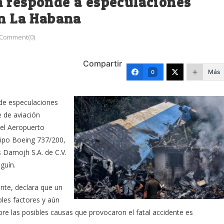
n responde a especulaciones
en La Habana
Comment(0)
Compartir
Más
0
 de especulaciones
 de aviación
del Aeropuerto
tipo Boeing 737/200,
 Damojh S.A. de C.V.
guín.
ente, declara que un
ples factores y aún
bre las posibles causas que provocaron el fatal accidente es