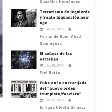
González Hernández
Terrorismo de izquierda
y Santa Inquisición new
age
julio 28, 2026
Fernando Buen Abad
Domínguez
El azúcar de las
estrellas
julio 28, 2026
Frei Betto
Cuba en la encrucijada
del “nuevo orden
trumpista/fascista”
julio 28, 2026
Enrique Ubieta Gómez.