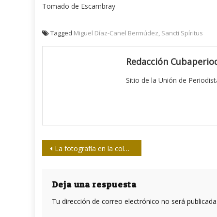
Tomado de Escambray
Tagged
Miguel Díaz-Canel Bermúdez
,
Sancti Spíritus
Redacción Cubaperiod
Sitio de la Unión de Periodis
Navegación
La fotografía en la colonia
de
entradas
Deja una respuesta
Tu dirección de correo electrónico no será publicada