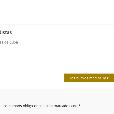
istas
tas de Cuba
Dos nuevos medios: la radio y la televisión
.
Los campos obligatorios están marcados con
*