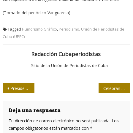
(Tomado del periódico Vanguardia)
Tagged
Humorismo Gráfico
,
Periodismo
,
Unión de Periodistas de
Cuba (UPEC)
Redacción Cubaperiodistas
Sitio de la Unión de Periodistas de Cuba
Navegación
Presidente cubano examina programas de empleo y de inversiones en el país
Celebran primer encuentro de delegados al X Congreso de la UPEC
de
entradas
Deja una respuesta
Tu dirección de correo electrónico no será publicada.
Los
campos obligatorios están marcados con
*